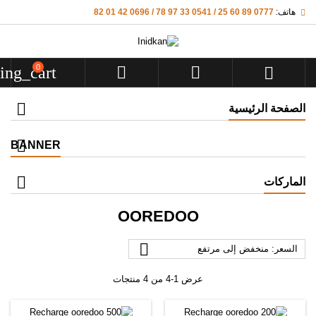
هاتف:
0777 89 60 25 / 0541 33 97 78 / 0696 42 01 82
0
ing_cart



الصفحة الرئيسية
BANNER
الماركات
OOREDOO

السعر: منخفض إلى مرتفع
عرض 1-4 من 4 منتجات