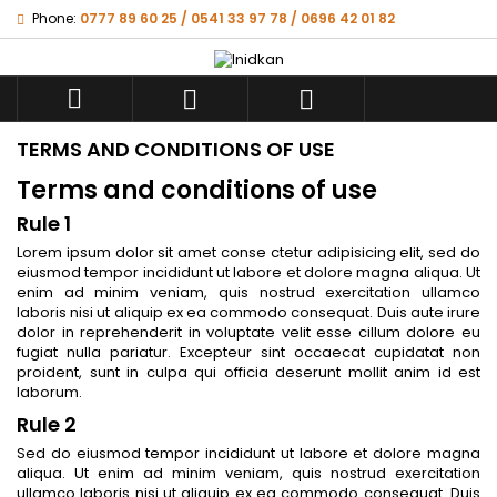
Phone:
0777 89 60 25 / 0541 33 97 78 / 0696 42 01 82



TERMS AND CONDITIONS OF USE
Terms and conditions of use
Rule 1
Lorem ipsum dolor sit amet conse ctetur adipisicing elit, sed do
eiusmod tempor incididunt ut labore et dolore magna aliqua. Ut
enim ad minim veniam, quis nostrud exercitation ullamco
laboris nisi ut aliquip ex ea commodo consequat. Duis aute irure
dolor in reprehenderit in voluptate velit esse cillum dolore eu
fugiat nulla pariatur. Excepteur sint occaecat cupidatat non
proident, sunt in culpa qui officia deserunt mollit anim id est
laborum.
Rule 2
Sed do eiusmod tempor incididunt ut labore et dolore magna
aliqua. Ut enim ad minim veniam, quis nostrud exercitation
ullamco laboris nisi ut aliquip ex ea commodo consequat. Duis