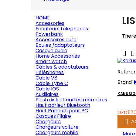
LI
HOME
Accessories
Ecouteurs téléphones
Powerbank
There 
Accessoires auto
Boules /adaptateurs
Casque audio


Home Accessories
Smart watch
Câbles & adaptateurs
Refere
Téléphones
Cable V8
Brand:
Cable Type C
Cable IOS
Auxiliaires
KAKUSIG
Flash disk et cartes mémoires
Haut parleur Bluetooth
Haut Parleurs pour PC
Price
DZD570
Casques Filaire

A
Chargeurs
Chargeurs voiture
Chargeurs mobile
More