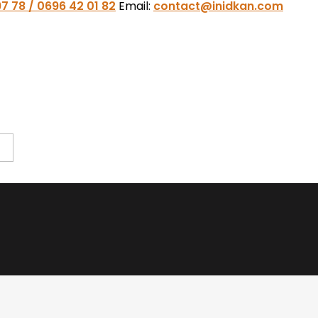
7 78 / 0696 42 01 82
Email:
contact@inidkan.com
shopping_cart
Cart:
0
Products - DZD0.00