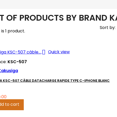
ST OF PRODUCTS BY BRAND 
Sort by:
is 1 product.

Quick view
nce:
KSC-507
Kakusiga
A KSC-507 CÂBLE DATACHARGE RAPIDE TYPE C-IPHONE BLANC
.00
dd to cart