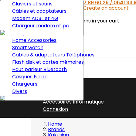
Contact
Phone:
0777 89 60 25 / 0541 33 9
Delivery
Ecouteurs téléphones
Claviers et souris
Welcome,
Sign in
or
Create an account
Legal Notice
Powerbank
Câbles et adaptateurs
Terms and conditions of use
Accessoires auto
Modem ADSL et 4G
There are no more items in your cart
About us
Boules /adaptateurs
Chargeur modem et pc
Shipping
Secure payment
Casque audio
Total
DZD0.00
Home Accessories
Smart watch

CHECK OUT
Câbles & adaptateurs Téléphones
Flash disk et cartes mémoires
Haut parleur Bluetooth

Casques Filaire
Home
Chargeurs
Home
Divers
Accessories
Accessoires Informatique
Connexion
Home
Brands
Kakusiga