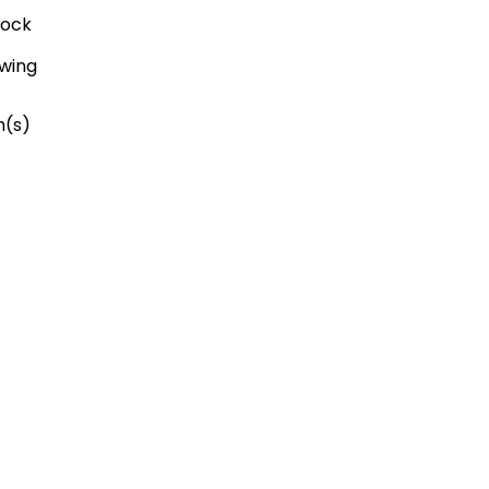
tock
wing
m(s)