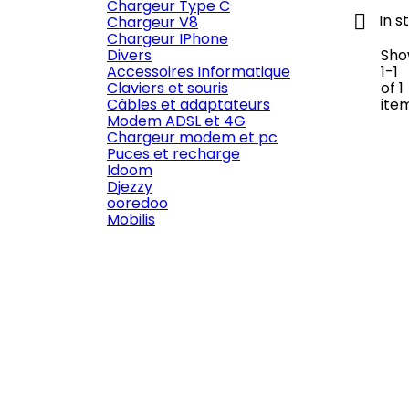
Chargeur Type C

In s
Chargeur V8
Chargeur IPhone
Divers
Sho
Accessoires Informatique
1-1
Claviers et souris
of 1
Câbles et adaptateurs
ite
Modem ADSL et 4G
Chargeur modem et pc
Puces et recharge
Idoom
Djezzy
ooredoo
Mobilis

Quick view
Reference:
X88
Brand:
Hoco
HOCO X88 CABLE USB VERS MICRO
USB ,1M ,2.4A